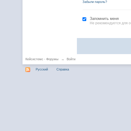
Забыли пароль?
Запомнить меня
Не рекомендуется для 
Кейсистемс - Форумы
→
Войти
Русский
Справка