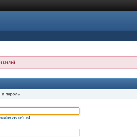
ователей
 и пароль
елайте это сейчас!