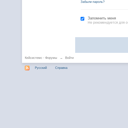
Забыли пароль?
Запомнить меня
Не рекомендуется для 
Кейсистемс - Форумы
→
Войти
Русский
Справка