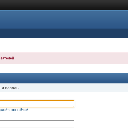
ователей
 и пароль
елайте это сейчас!