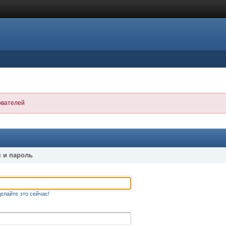
ователей
 и пароль
елайте это сейчас!