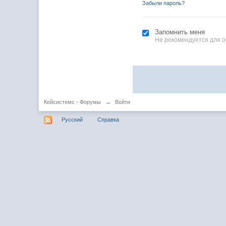
Забыли пароль?
Запомнить меня
Не рекомендуется для 
Кейсистемс - Форумы
→
Войти
Русский
Справка