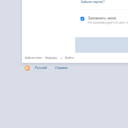
Забыли пароль?
Запомнить меня
Не рекомендуется для 
Кейсистемс - Форумы
→
Войти
Русский
Справка