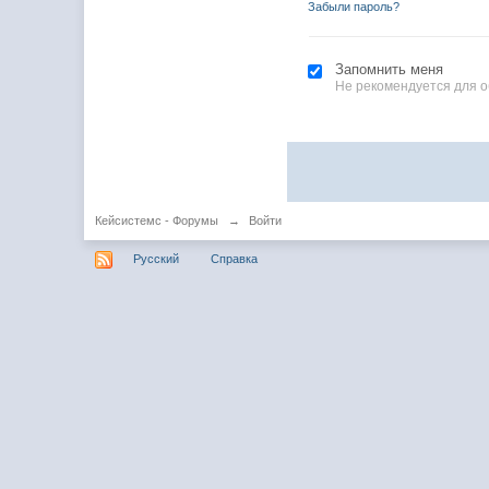
Забыли пароль?
Запомнить меня
Не рекомендуется для 
Кейсистемс - Форумы
→
Войти
Русский
Справка