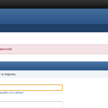
ователей
 и пароль
елайте это сейчас!