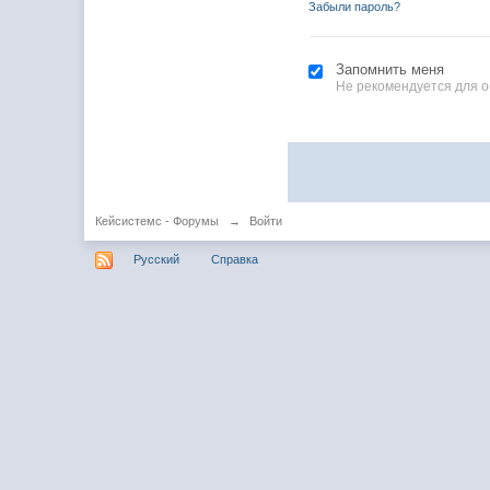
Забыли пароль?
Запомнить меня
Не рекомендуется для 
Кейсистемс - Форумы
→
Войти
Русский
Справка