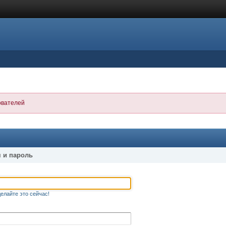
ователей
 и пароль
елайте это сейчас!