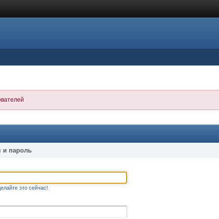
ователей
 и пароль
елайте это сейчас!