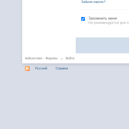
Забыли пароль?
Запомнить меня
Не рекомендуется для 
Кейсистемс - Форумы
→
Войти
Русский
Справка