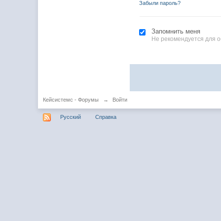
Забыли пароль?
Запомнить меня
Не рекомендуется для 
Кейсистемс - Форумы
→
Войти
Русский
Справка