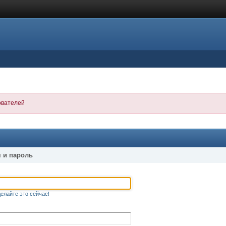
ователей
 и пароль
елайте это сейчас!