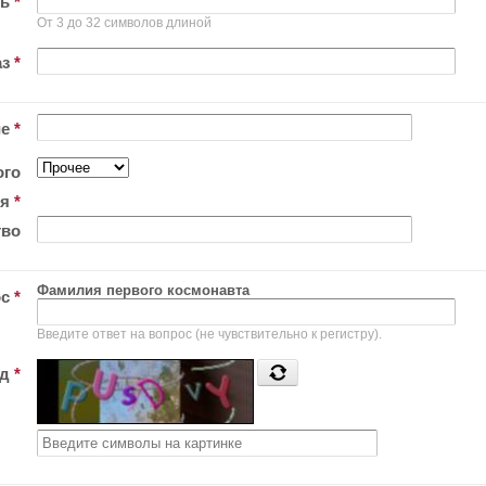
ль
*
От 3 до 32 символов длиной
аз
*
ие
*
ого
ия
*
тво
Фамилия первого космонавта
ос
*
Введите ответ на вопрос (не чувствительно к регистру).
од
*