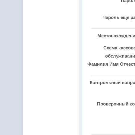
Паро
Пароль еще р
Местонахожден
Схема кассов
обслуживан
Фамилия Имя Отчес
Контрольный вопр
Проверочный к