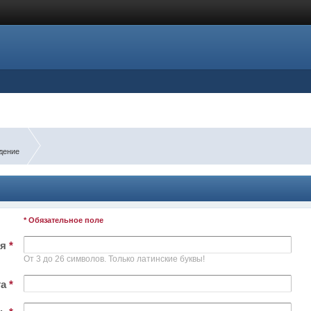
дение
* Обязательное поле
ля
*
От 3 до 26 символов. Только латинские буквы!
та
*