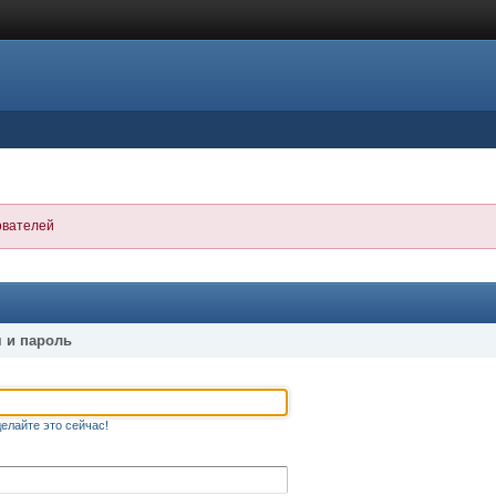
ователей
 и пароль
елайте это сейчас!