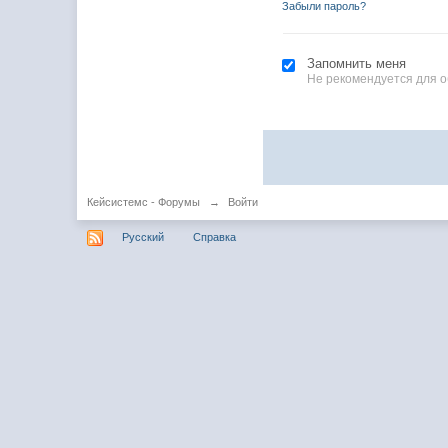
Забыли пароль?
Запомнить меня
Не рекомендуется для 
Кейсистемс - Форумы
→
Войти
Русский
Справка