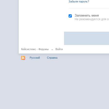
Забыли пароль?
Запомнить меня
Не рекомендуется для 
Кейсистемс - Форумы
→
Войти
Русский
Справка