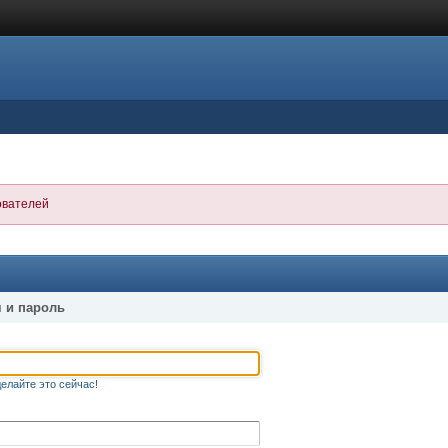
ователей
 и пароль
елайте это сейчас!