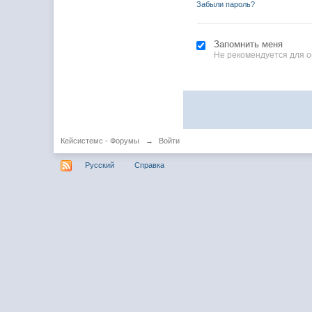
Забыли пароль?
Запомнить меня
Не рекомендуется для 
Кейсистемс - Форумы
→
Войти
Русский
Справка