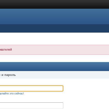
ователей
 и пароль
елайте это сейчас!