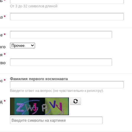
ль
*
От 3 до 32 символов длиной
аз
*
ие
*
ого
ия
*
тво
Фамилия первого космонавта
ос
*
Введите ответ на вопрос (не чувствительно к регистру).
од
*