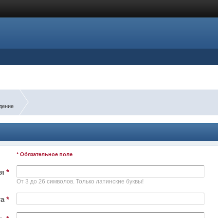
дение
* Обязательное поле
ля
*
От 3 до 26 символов. Только латинские буквы!
та
*