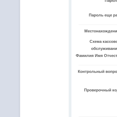
Паро
Пароль еще р
Местонахожден
Схема кассов
обслуживан
Фамилия Имя Отчес
Контрольный вопр
Проверочный к