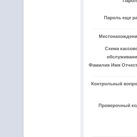
Паро
Пароль еще р
Местонахожден
Схема кассов
обслуживан
Фамилия Имя Отчес
Контрольный вопр
Проверочный к