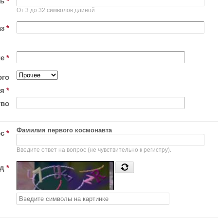
ль
*
От 3 до 32 символов длиной
аз
*
ие
*
ого
ия
*
тво
Фамилия первого космонавта
ос
*
Введите ответ на вопрос (не чувствительно к регистру).
од
*