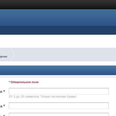
дение
* Обязательное поле
ля
*
От 3 до 26 символов. Только латинские буквы!
та
*