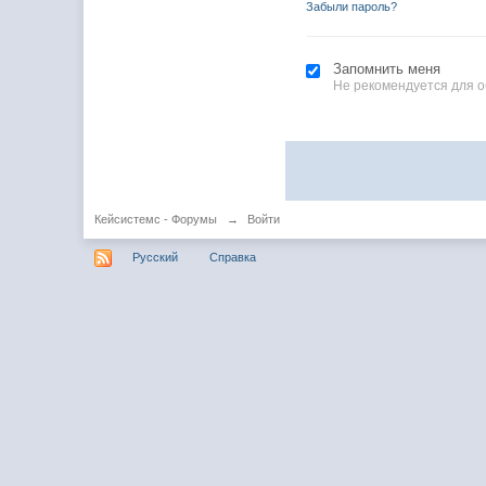
Забыли пароль?
Запомнить меня
Не рекомендуется для 
Кейсистемс - Форумы
→
Войти
Русский
Справка