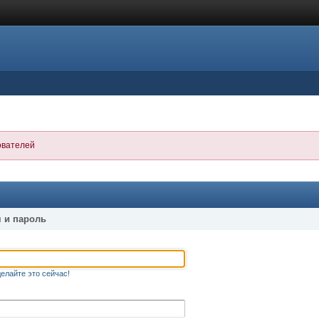
ователей
 и пароль
елайте это сейчас!