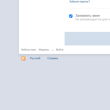
Забыли пароль?
Запомнить меня
Не рекомендуется для 
Кейсистемс - Форумы
→
Войти
Русский
Справка