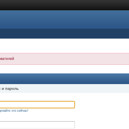
ователей
 и пароль
елайте это сейчас!