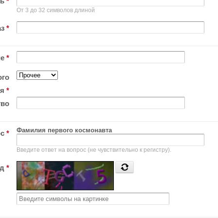
ль
*
От 3 до 32 символов длиной
аз
*
ие
*
ого
ия
*
тво
Фамилия первого космонавта
ос
*
Введите ответ на вопрос (не чувствительно к регистру).
од
*