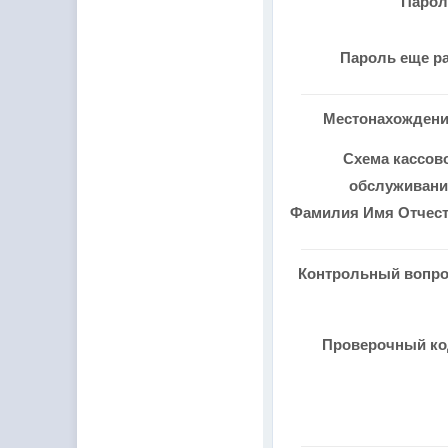
Паро
Пароль еще р
Местонахожден
Схема кассов
обслуживан
Фамилия Имя Отчес
Контрольный вопр
Проверочный к