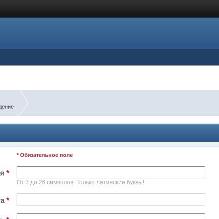
дение
* Обязательное поле
ля
*
От 3 до 26 символов. Только латинские буквы!
та
*