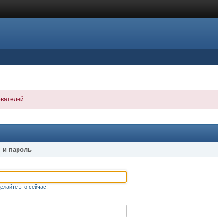
ователей
 и пароль
елайте это сейчас!