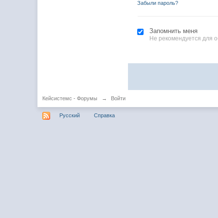
Забыли пароль?
Запомнить меня
Не рекомендуется для 
Кейсистемс - Форумы
→
Войти
Русский
Справка