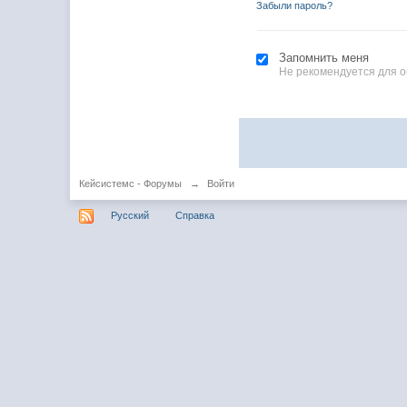
Забыли пароль?
Запомнить меня
Не рекомендуется для 
Кейсистемс - Форумы
→
Войти
Русский
Справка