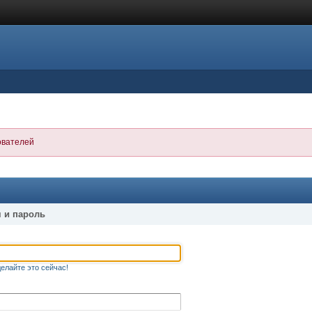
ователей
 и пароль
елайте это сейчас!