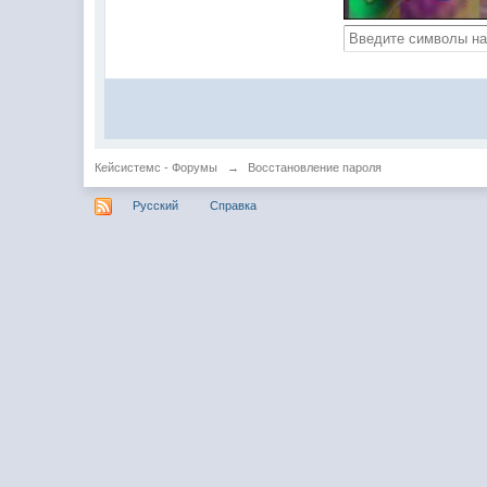
Кейсистемс - Форумы
→
Восстановление пароля
Русский
Справка