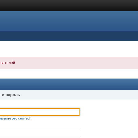
ователей
 и пароль
елайте это сейчас!