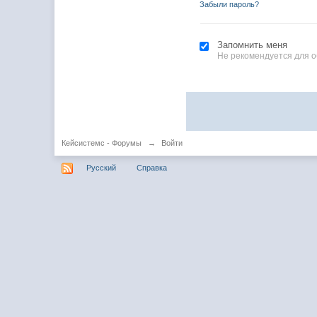
Забыли пароль?
Запомнить меня
Не рекомендуется для 
Кейсистемс - Форумы
→
Войти
Русский
Справка