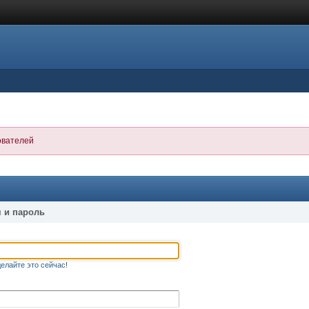
ователей
 и пароль
елайте это сейчас!