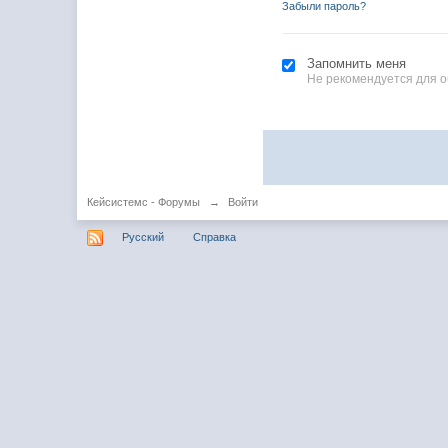
Забыли пароль?
Запомнить меня
Не рекомендуется для 
Кейсистемс - Форумы
→
Войти
Русский
Справка