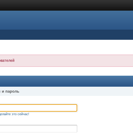
ователей
 и пароль
елайте это сейчас!