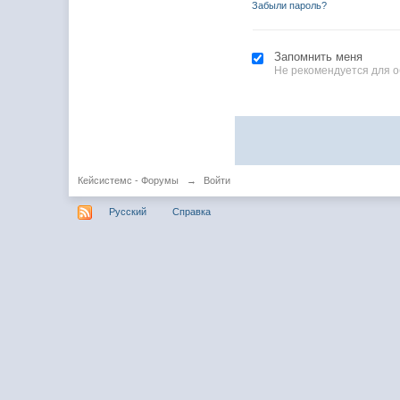
Забыли пароль?
Запомнить меня
Не рекомендуется для 
Кейсистемс - Форумы
→
Войти
Русский
Справка