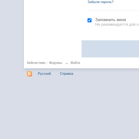
Забыли пароль?
Запомнить меня
Не рекомендуется для 
Кейсистемс - Форумы
→
Войти
Русский
Справка