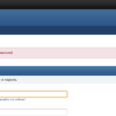
ователей
 и пароль
елайте это сейчас!