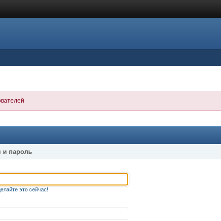
ователей
 и пароль
елайте это сейчас!