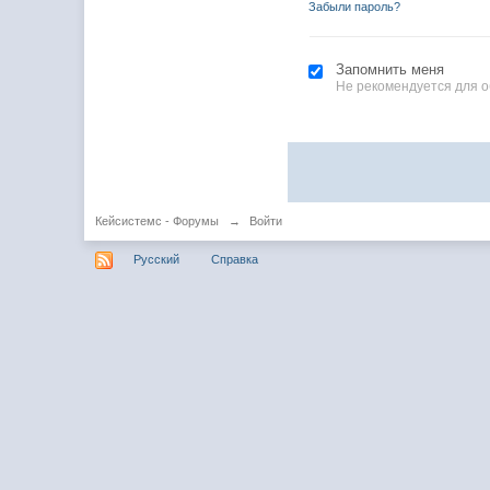
Забыли пароль?
Запомнить меня
Не рекомендуется для 
Кейсистемс - Форумы
→
Войти
Русский
Справка