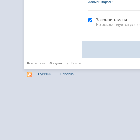
Забыли пароль?
Запомнить меня
Не рекомендуется для 
Кейсистемс - Форумы
→
Войти
Русский
Справка