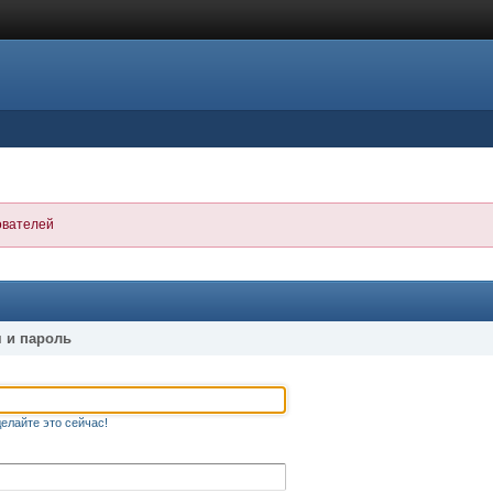
ователей
 и пароль
елайте это сейчас!