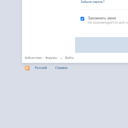
Забыли пароль?
Запомнить меня
Не рекомендуется для 
Кейсистемс - Форумы
→
Войти
Русский
Справка