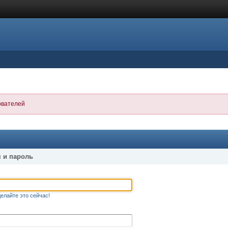
ователей
 и пароль
елайте это сейчас!