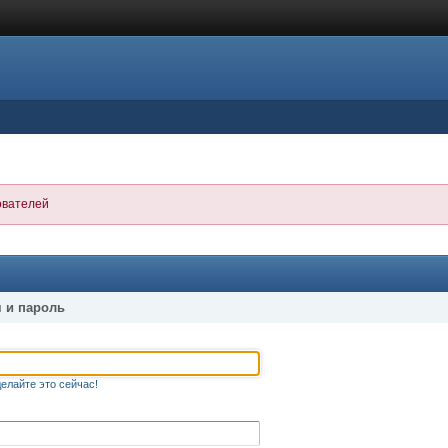
ователей
 и пароль
елайте это сейчас!