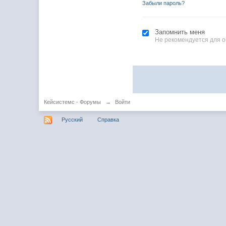
Забыли пароль?
Запомнить меня
Не рекомендуется для 
Кейсистемс - Форумы
→
Войти
Русский
Справка