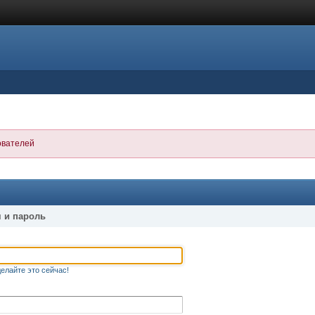
ователей
 и пароль
елайте это сейчас!