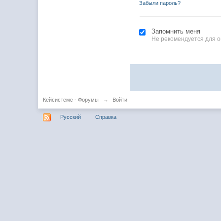
Забыли пароль?
Запомнить меня
Не рекомендуется для 
Кейсистемс - Форумы
→
Войти
Русский
Справка