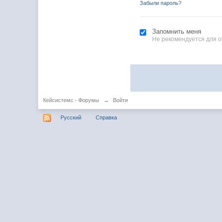
Забыли пароль?
Запомнить меня
Не рекомендуется для 
Кейсистемс - Форумы
→
Войти
Русский
Справка