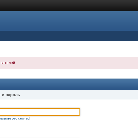
ователей
 и пароль
елайте это сейчас!