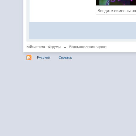
Кейсистемс - Форумы
→
Восстановление пароля
Русский
Справка