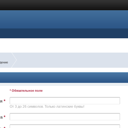
дение
* Обязательное поле
ля
*
От 3 до 26 символов. Только латинские буквы!
та
*