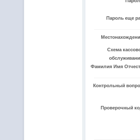
Паро
Пароль еще р
Местонахожден
Схема кассов
обслуживан
Фамилия Имя Отчес
Контрольный вопр
Проверочный к