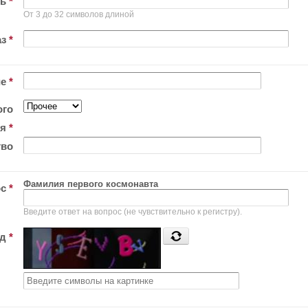
ль
*
От 3 до 32 символов длиной
аз
*
ие
*
ого
ия
*
тво
Фамилия первого космонавта
ос
*
Введите ответ на вопрос (не чувствительно к регистру).
од
*