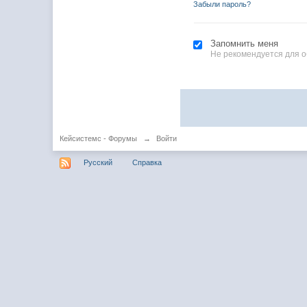
Забыли пароль?
Запомнить меня
Не рекомендуется для 
Кейсистемс - Форумы
→
Войти
Русский
Справка