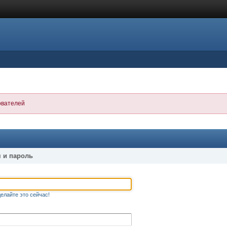
ователей
 и пароль
елайте это сейчас!